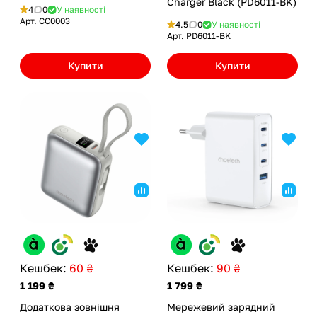
Charger Black (PD6011-BK)
4
0
У наявності
Арт.
CC0003
4.5
0
У наявності
Арт.
PD6011-BK
Купити
Купити
Кешбек:
60 ₴
Кешбек:
90 ₴
1 199 ₴
1 799 ₴
Додаткова зовнішня
Мережевий зарядний