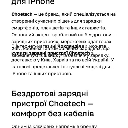
для iPhone
Choetech
— це бренд, який спеціалізується на
створенні сучасних рішень для зарядки
смартфонів, планшетів та інших гаджетів.
Основний акцент зроблений на бездротових
зарядних пристроях, мережевих адаптерах
В інтернет-магазині
Чохляндія
ви можете
GaN, кабелях і автомобільних зарядках, що
купити зарядні пристрої Choetech
з
забезпечують швидку та безпечну зарядку.
доставкою у Київ, Харків та по всій Україні. У
каталозі представлені актуальні моделі для
iPhone та інших пристроїв.
Бездротові зарядні
пристрої Choetech —
комфорт без кабелів
Одним із ключових напрямків бренду