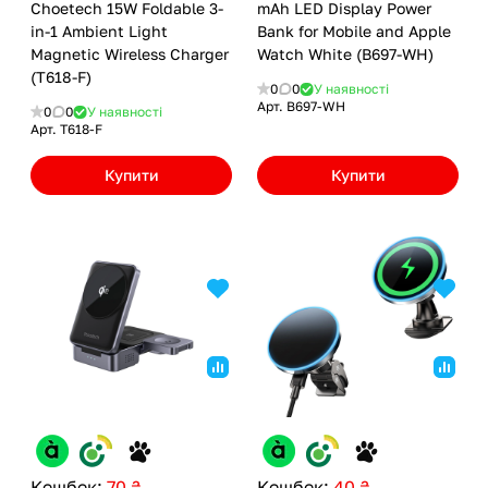
Choetech 15W Foldable 3-
mAh LED Display Power
in-1 Ambient Light
Bank for Mobile and Apple
Magnetic Wireless Charger
Watch White (B697-WH)
(T618-F)
0
0
У наявності
Арт.
B697-WH
0
0
У наявності
Арт.
T618-F
Купити
Купити
Кешбек:
70 ₴
Кешбек:
40 ₴