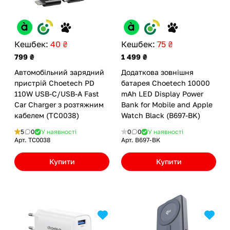
Кешбек:
40 ₴
Кешбек:
75 ₴
799 ₴
1 499 ₴
Автомобільний зарядний
Додаткова зовнішня
пристрій Choetech PD
батарея Choetech 10000
110W USB-C/USB-A Fast
mAh LED Display Power
Car Charger з розтяжним
Bank for Mobile and Apple
кабелем (TC0038)
Watch Black (B697-BK)
5
0
У наявності
0
0
У наявності
Арт.
TC0038
Арт.
B697-BK
Купити
Купити