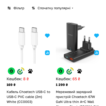
Фільтр
Спочатку популярні
Кешбек:
8 ₴
Кешбек:
65 ₴
169 ₴
1 299 ₴
Кабель Choetech USB-C to
Мережевий зарядний
USB-C PVC cable (2m)
пристрій Choetech 67W
White (CC0003)
GaN Ultra thin A+C Wall