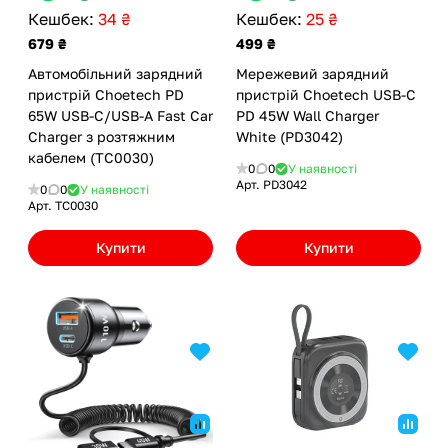
Кешбек:
34 ₴
Кешбек:
25 ₴
679 ₴
499 ₴
Автомобільний зарядний
Мережевий зарядний
пристрій Choetech PD
пристрій Choetech USB-C
65W USB-C/USB-A Fast Car
PD 45W Wall Charger
Charger з розтяжним
White (PD3042)
кабелем (TC0030)
0
0
У наявності
Арт.
PD3042
0
0
У наявності
Арт.
TC0030
Купити
Купити