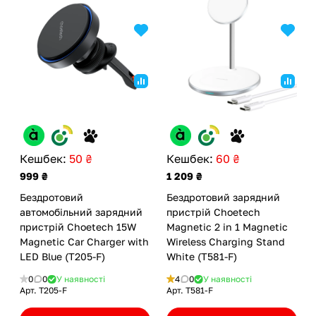
Кешбек:
50 ₴
Кешбек:
60 ₴
999 ₴
1 209 ₴
Бездротовий
Бездротовий зарядний
автомобільний зарядний
пристрій Choetech
пристрій Choetech 15W
Magnetic 2 in 1 Magnetic
Magnetic Сar Сharger with
Wireless Charging Stand
LED Blue (T205-F)
White (T581-F)
0
0
У наявності
4
0
У наявності
Арт.
T205-F
Арт.
T581-F