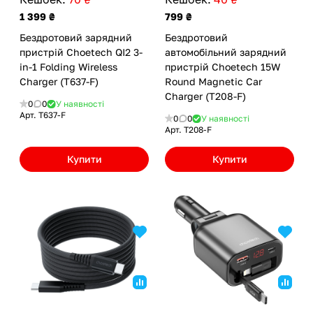
1 399 ₴
799 ₴
Бездротовий зарядний
Бездротовий
пристрій Choetech QI2 3-
автомобільний зарядний
in-1 Folding Wireless
пристрій Choetech 15W
Charger (T637-F)
Round Magnetic Car
Charger (T208-F)
0
0
У наявності
Арт.
T637-F
0
0
У наявності
Арт.
T208-F
Купити
Купити