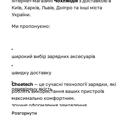
інтернет-магазині
Чохляндія
з доставкою в
Київ, Харків, Львів, Дніпро та інші міста
України.
Ми пропонуємо:
широкий вибір зарядних аксесуарів
швидку доставку
Choetech
— це сучасні технології зарядки, які
перевірену якість
роблять використання ваших пристроїв
максимально комфортним.
зручне оформлення замовлення