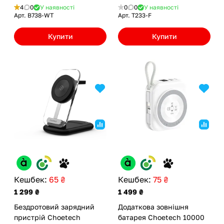
4
0
У наявності
0
0
У наявності
Арт.
B738-WT
Арт.
T233-F
Купити
Купити
Кешбек:
65 ₴
Кешбек:
75 ₴
1 299 ₴
1 499 ₴
Бездротовий зарядний
Додаткова зовнішня
пристрій Choetech
батарея Choetech 10000