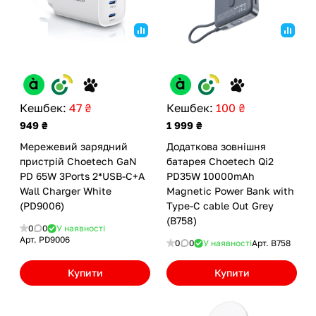
Кешбек:
47 ₴
Кешбек:
100 ₴
949 ₴
1 999 ₴
Мережевий зарядний
Додаткова зовнішня
пристрій Choetech GaN
батарея Choetech Qi2
PD 65W 3Ports 2*USB-C+A
PD35W 10000mAh
Wall Charger White
Magnetic Power Bank with
(PD9006)
Type-C cable Out Grey
(B758)
0
0
У наявності
Арт.
PD9006
0
0
У наявності
Арт.
B758
Купити
Купити