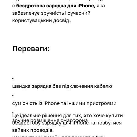
є
бездротова зарядка для iPhone,
яка
забезпечує зручність і сучасний
користувацький досвід.
Переваги:
швидка зарядка без підключення кабелю
сумісність із iPhone та іншими пристроями
Це ідеальне рішення для тих, хто хоче купити
зручне розміщення смартфона
бездротову зарядку для iPhone та позбутися
зайвих проводів.