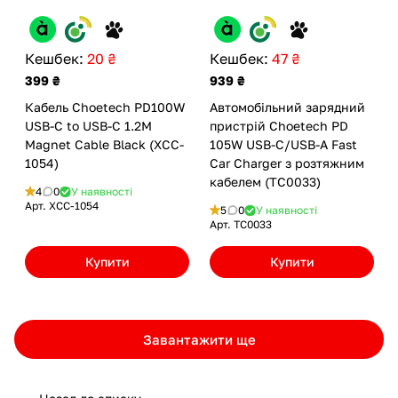
Кешбек:
20 ₴
Кешбек:
47 ₴
399 ₴
939 ₴
Кабель Choetech PD100W
Автомобільний зарядний
USB-C to USB-C 1.2M
пристрій Choetech PD
Magnet Cable Black (XCC-
105W USB-C/USB-A Fast
1054)
Car Charger з розтяжним
кабелем (TC0033)
4
0
У наявності
Арт.
XCC-1054
5
0
У наявності
Арт.
TC0033
Купити
Купити
Завантажити ще