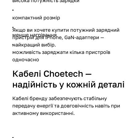
висока потужність зарядки
компактний розмір
Якщо ви хочете купити потужний зарядний
менше нагрівання
пристрій для iPhone, GaN-адаптери —
найкращий вибір.
можливість заряджати кілька пристроїв
одночасно
Кабелі Choetech —
надійність у кожній деталі
Кабелі бренду забезпечують стабільну
передачу енергії та довговічність навіть при
активному використанні.