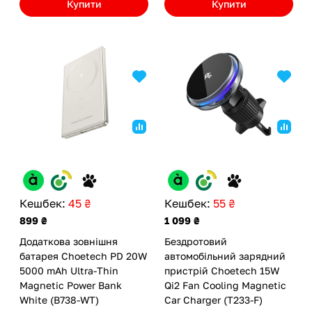
Купити
Купити
Кешбек:
45 ₴
Кешбек:
55 ₴
899 ₴
1 099 ₴
Додаткова зовнішня
Бездротовий
батарея Choetech PD 20W
автомобільний зарядний
5000 mAh Ultra-Thin
пристрій Choetech 15W
Magnetic Power Bank
Qi2 Fan Cooling Magnetic
White (B738-WT)
Car Charger (T233-F)