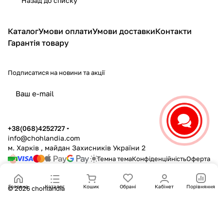
Назад до списку
Каталог
Умови оплати
Умови доставки
Контакти
Гарантія товару
Подписатися
на новини та акції
політикою конфіденційності
+38(068)4252727
info@chohlandia.com
м. Харків , майдан Захисників України 2
Темна тема
Конфіденційність
Оферта
Головна
Каталог
Кошик
Обрані
Кабінет
Порівняння
© 2026 chohlandia