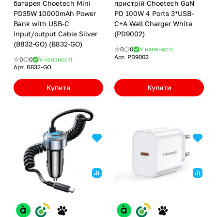
батарея Choetech Mini
пристрій Choetech GaN
PD35W 10000mAh Power
PD 100W 4 Ports 3*USB-
Bank with USB-C
C+A Wall Charger White
input/output Cable Silver
(PD9002)
(B832-GO) (B832-GO)
0
0
У наявності
Арт.
PD9002
0
0
У наявності
Арт.
B832-GO
Купити
Купити