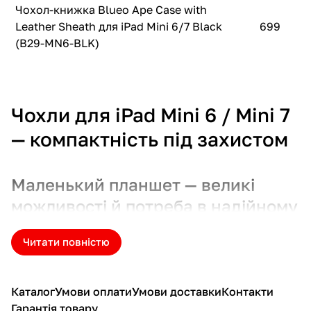
Чохол-книжка Blueo Ape Case with
Leather Sheath для iPad Mini 6/7 Black
699
(B29-MN6-BLK)
Чохли для iPad Mini 6 / Mini 7
— компактність під захистом
Маленький планшет — великі
можливості й потреба в надійному
чохлі
Читати повністю
iPad Mini 6
та новий
iPad Mini 7
— це ідеальні варіанти
для мобільності: вони компактні, легкі та зручні для
подорожей, навчання, читання чи роботи в дорозі. Але
Каталог
Умови оплати
Умови доставки
Контакти
невеликі габарити не означають менше
Гарантія товару