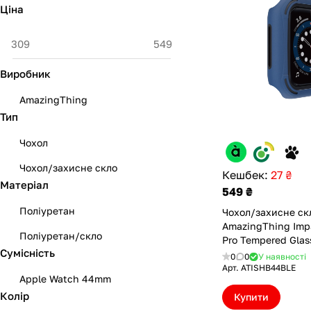
Ціна
Виробник
AmazingThing
Тип
Чохол
Чохол/захисне скло
Кешбек:
27 ₴
Матеріал
549 ₴
Поліуретан
Чохол/захисне ск
AmazingThing Imp
Поліуретан/скло
Pro Tempered Glas
Сумісність
Protection для Ap
0
0
У наявності
44mm Blue (ATISH
Арт.
ATISHB44BLE
Apple Watch 44mm
Колір
Купити