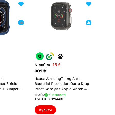
Кешбек:
15 ₴
309 ₴
ло
Чохол AmazingThing Anti-
act Shield
Bacterial Protection Outre Drop
s + Bumper
Proof Case для Apple Watch 44
ple Watch
mm Black Clear
0
0
У наявності
B44BLE)
(ATODPAW44BLK)
Арт.
ATODPAW44BLK
Купити