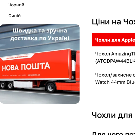
Чорний
Синій
Ціни на Чо
Чохли для Appl
Чохол AmazingThi
(ATODPAW44BLK
Чохол/захисне с
Watch 44mm Blu
Чохли для
Для чого по