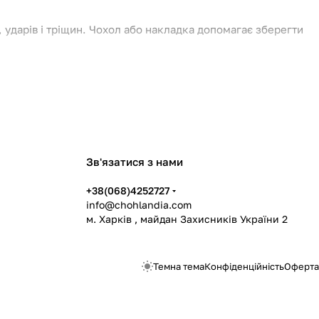
ударів і тріщин. Чохол або накладка допомагає зберегти
Зв'язатися з нами
Watch, не заважають сенсорному управлінню і зберігають
+38(068)4252727
info@chohlandia.com
м. Харків , майдан Захисників України 2
ми від
Чохляндії
. Оформлюйте замовлення онлайн —
з
Темна тема
Конфіденційність
Оферта