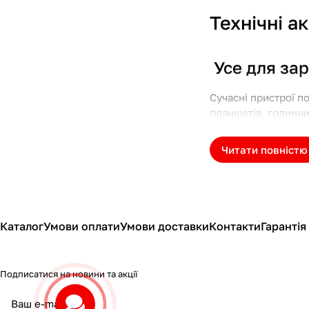
Технічні а
Усе для зар
Сучасні пристрої п
планшетів, годинни
потрібно для щоден
Читати повністю
Що входить
Аксесуари 
Каталог
Умови оплати
Умови доставки
Контакти
Гарантія
-
Мережеві зарядні
-
Автомобільні зар
-
Бездротові зарядк
Подписатися
на новини та акції
-
Павербанки
– ене
політикою