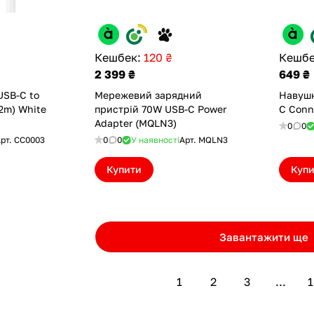
Кешбек:
120 ₴
Кешбе
2 399 ₴
649 ₴
USB-C to
Мережевий зарядний
Навушн
2m) White
пристрій 70W USB-C Power
C Conn
Adapter (MQLN3)
0
0
рт.
CC0003
0
0
У наявності
Арт.
MQLN3
Купити
Куп
Завантажити ще
1
2
3
...
1