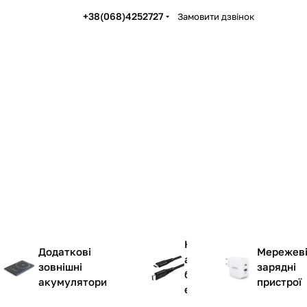
+38(068)4252727
Замовити дзвінок
К
Додаткові
Мережев
а
зовнішні
зарядні
б
акумулятори
пристрої
е
л