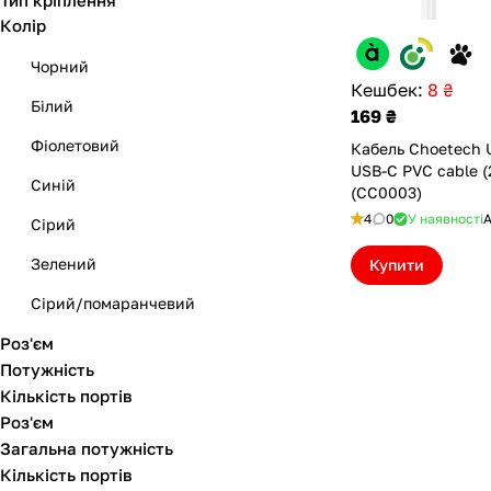
Тип кріплення
Apple iPhone//Airpods/Apple
Колір
Watch/Pencil 1
Чорний
Apple iPhone//Airpods/Apple
Кешбек:
8 ₴
Watch
Білий
169 ₴
Apple iPhone 12/13/14/15
Фіолетовий
Кабель Choetech 
USB-C PVC cable (
Apple iPad/iPhone
Синій
(CC0003)
Apple iPad Pro/Macbook
4
0
У наявності
А
Сірий
Apple Watch
Зелений
Купити
Apple Lightning
Сірий/помаранчевий
Роз'єм
Рожевий
Потужність
Блакитний
Кількість портів
Роз'єм
Загальна потужність
Кількість портів