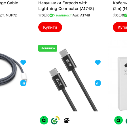
rge Cable
Навушники Earpods with
Кабель
Lightning Connector (A1748)
(2m) (
рт.
MUF72
0
0
У наявності
Арт.
A1748
0
0
Купити
Куп
Новинка