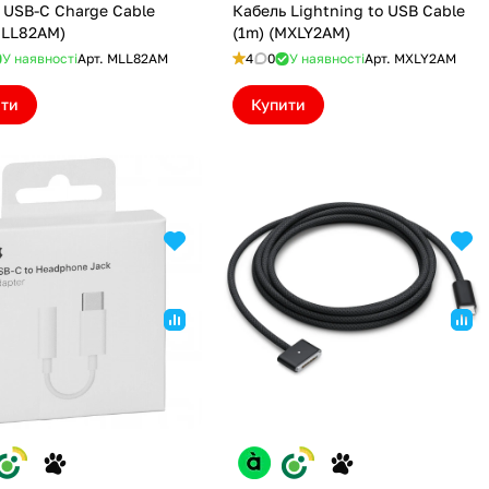
 USB-C Charge Cable
Кабель Lightning to USB Cable
MLL82AM)
(1m) (MXLY2AM)
У наявності
Арт.
MLL82AM
4
0
У наявності
Арт.
MXLY2AM
ити
Купити