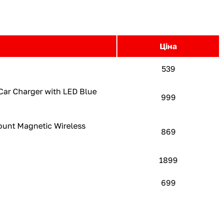
Ціна
539
ar Сharger with LED Blue
999
unt Magnetic Wireless
869
1899
699