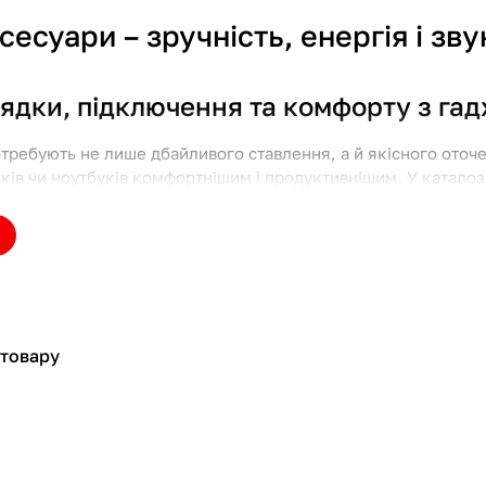
ксесуари – зручність, енергія і зв
ядки, підключення та комфорту з га
отребують не лише дбайливого ставлення, а й якісного оточе
ків чи ноутбуків комфортнішим і продуктивнішим. У каталоз
ного використання вашої техніки – від кабелів до бездротов
 до категорії технічних аксесуар
для заряджання :
 товару
 пристрої
– класичні адаптери з підтримкою швидкої заряд
ядки
– рішення для тих, хто постійно в дорозі
и та док-станції
– мінімум рухів, максимум зручності
ргія завжди поруч, навіть без розетки