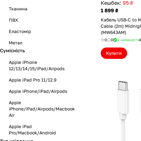
Кешбек:
95 ₴
Тканина
Додаткова зовнішня батарея
1 899 ₴
Кабель USB-C to 
ПВХ
Підставка
Cable (2m) Midnig
Еластомір
(MW643AM)
0
0
У наявності
А
Метал
Сумісність
Купити
Apple iPhone
12/13/14/15/iPad/Airpods
Apple iPad Pro 11/12.9
Apple iPhone/iPad/Airpods
Apple
iPhone/iPad/Airpods/Macbook
Air
Apple iPad
Pro/Macbook/Android