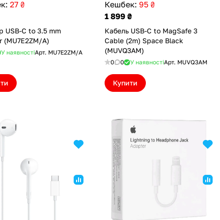
к:
27 ₴
Кешбек:
95 ₴
1 899 ₴
р USB-C to 3.5 mm
Кабель USB-C to MagSafe 3
Adapter (MU7E2ZM/A)
Cable (2m) Space Black
(MUVQ3AM)
У наявності
Арт.
MU7E2ZM/A
0
0
У наявності
Арт.
MUVQ3AM
ити
Купити