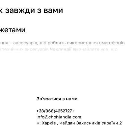
ук завжди з вами
джетами
ння – аксесуарів, які роблять використання смартфонів,
і технічних аксесуарів
Чохляндії
ви знайдете усе, що
их зарядок і навушників.
ів?
Зв'язатися з нами
ки
+38(068)4252727
info@chohlandia.com
м. Харків , майдан Захисників України 2