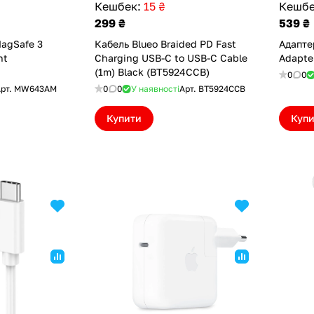
Кешбек:
15 ₴
Кешбе
299 ₴
539 ₴
MagSafe 3
Кабель Blueo Braided PD Fast
Адапте
ht
Charging USB-C to USB-C Cable
(1m) Black (BT5924CCB)
0
0
рт.
MW643AM
0
0
У наявності
Арт.
BT5924CCB
Купити
Куп