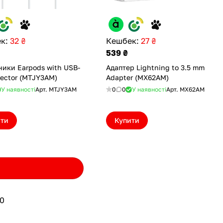
к:
32 ₴
Кешбек:
27 ₴
539 ₴
ики Earpods with USB-
Адаптер Lightning to 3.5 mm
ector (MTJY3AM)
Adapter (MX62AM)
У наявності
Арт.
MTJY3AM
0
0
У наявності
Арт.
MX62AM
ити
Купити
0