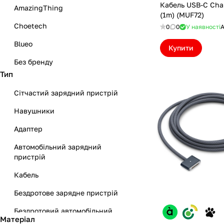
Кабель USB-C Cha
AmazingThing
(1m) (MUF72)
Choetech
0
0
У наявності
А
Blueo
Купити
Без бренду
Тип
Сітчастий зарядний пристрій
Навушники
Адаптер
Автомобільний зарядний
пристрій
Кабель
Бездротове зарядне пристрій
Бездротовий автомобільний
Матеріал
зарядний пристрій