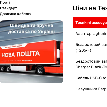
Порті
Ціни на Те
Стандарт
Довжина кабелю
Технічні аксесу
Адаптер Lightni
Бездротовий авт
(T205-F)
Бездротовий авт
Charger Black (
Кабель USB-C to
Навушники Earpo