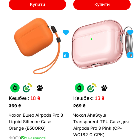
Купити
Купити
Кешбек:
18 ₴
Кешбек:
13 ₴
369 ₴
269 ₴
Чохол Blueo Airpods Pro 3
Чохол AhaStyle
Liquid Silicone Case
Transparent TPU Case для
Orange (B50ORG)
Airpods Pro 3 Pink (CP-
WG182-G-CPK)
0
0
У наявності