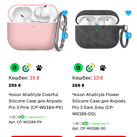
Кешбек:
15 ₴
Кешбек:
13 ₴
299 ₴
269 ₴
Чохол AhaStyle Colorful
Чохол AhaStyle Flower
Silicone Case для Airpods
Silicone Case для Airpods
Pro 3 Pink (CP-WG184-PK)
Pro 3 Dark Grey (CP-
WG186-DG)
0
0
У наявності
Арт.
CP-WG184-PK
0
0
У наявності
Арт.
CP-WG186-DG