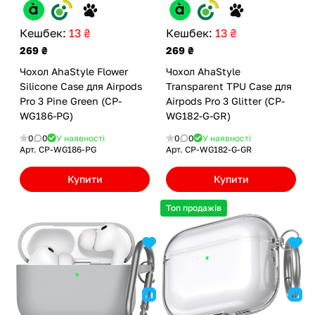
Кешбек:
13 ₴
Кешбек:
13 ₴
269 ₴
269 ₴
Чохол AhaStyle Flower
Чохол AhaStyle
Silicone Case для Airpods
Transparent TPU Case для
Pro 3 Pine Green (CP-
Airpods Pro 3 Glitter (CP-
WG186-PG)
WG182-G-GR)
0
0
У наявності
0
0
У наявності
Арт.
CP-WG186-PG
Арт.
CP-WG182-G-GR
Купити
Купити
Топ продажів