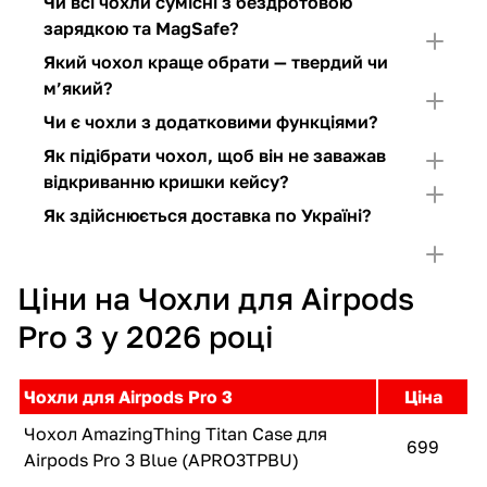
Чи всі чохли сумісні з бездротовою
зарядкою та MagSafe?
Який чохол краще обрати — твердий чи
м’який?
Чи є чохли з додатковими функціями?
Як підібрати чохол, щоб він не заважав
відкриванню кришки кейсу?
Як здійснюється доставка по Україні?
Ціни на Чохли для Airpods
Pro 3 у 2026 році
Чохли для Airpods Pro 3
Ціна
Чохол AmazingThing Titan Case для
699
Airpods Pro 3 Blue (APRO3TPBU)