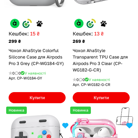
Кешбек:
15 ₴
Кешбек:
13 ₴
299 ₴
269 ₴
Чохол AhaStyle Colorful
Чохол AhaStyle
Silicone Case для Airpods
Transparent TPU Case для
Pro 3 Grey (CP-WG184-GY)
Airpods Pro 3 Clear (CP-
WG182-G-CR)
0
0
У наявності
Арт.
CP-WG184-GY
0
0
У наявності
Арт.
CP-WG182-G-CR
Купити
Купити
Новинка
Новинка