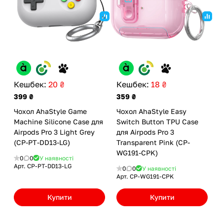
Кешбек:
20 ₴
Кешбек:
18 ₴
399 ₴
359 ₴
Чохол AhaStyle Game
Чохол AhaStyle Easy
Machine Silicone Case для
Switch Button TPU Case
Airpods Pro 3 Light Grey
для Airpods Pro 3
(CP-PT-DD13-LG)
Transparent Pink (CP-
WG191-CPK)
0
0
У наявності
Арт.
CP-PT-DD13-LG
0
0
У наявності
Арт.
CP-WG191-CPK
Купити
Купити