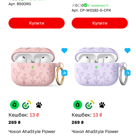
Арт.
B50ORG
0
0
У наявності
Арт.
CP-WG182-G-CPK
Купити
Купити
Кешбек:
13 ₴
Кешбек:
13 ₴
269 ₴
269 ₴
Чохол AhaStyle Flower
Чохол AhaStyle Flower