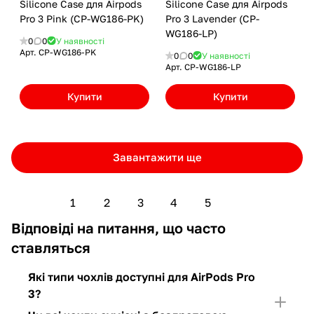
Silicone Case для Airpods
Silicone Case для Airpods
Pro 3 Pink (CP-WG186-PK)
Pro 3 Lavender (CP-
WG186-LP)
0
0
У наявності
Арт.
CP-WG186-PK
0
0
У наявності
Арт.
CP-WG186-LP
Купити
Купити
Завантажити ще
1
2
3
4
5
Відповіді на питання, що часто
ставляться
Які типи чохлів доступні для AirPods Pro
3?