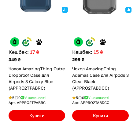
Кешбек:
17 ₴
Кешбек:
15 ₴
349 ₴
299 ₴
Чохол AmazingThing Outre
Чохол AmazingThing
Dropproof Case для
Adamas Case для Airpods 3
Airpods 3 Galaxy Blue
Clear Black
(APPRO2TPABRC)
(APPRO2TABDCC)
5
0
У наявності
5
0
У наявності
Арт.
APPRO2TPABRC
Арт.
APPRO2TABDCC
Купити
Купити