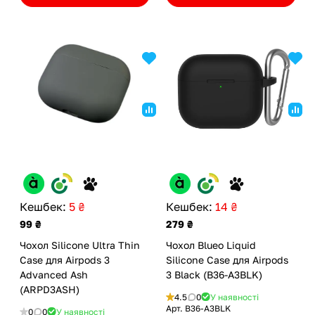
Кешбек:
5 ₴
Кешбек:
14 ₴
99 ₴
279 ₴
Чохол Silicone Ultra Thin
Чохол Blueo Liquid
Case для Airpods 3
Silicone Case для Airpods
Advanced Ash
3 Black (B36-A3BLK)
(ARPD3ASH)
4.5
0
У наявності
Арт.
B36-A3BLK
0
0
У наявності