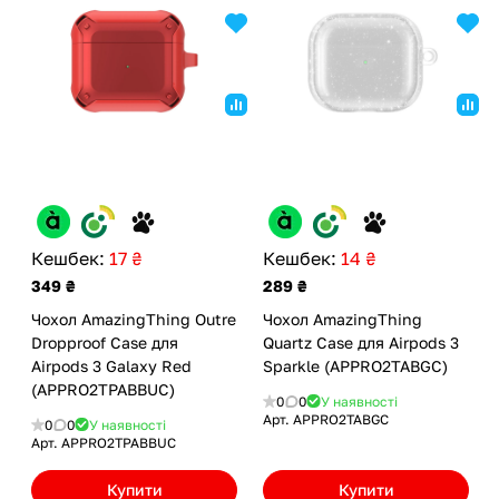
Кешбек:
17 ₴
Кешбек:
14 ₴
349 ₴
289 ₴
Чохол AmazingThing Outre
Чохол AmazingThing
Dropproof Case для
Quartz Case для Airpods 3
Airpods 3 Galaxy Red
Sparkle (APPRO2TABGC)
(APPRO2TPABBUC)
0
0
У наявності
Арт.
APPRO2TABGC
0
0
У наявності
Арт.
APPRO2TPABBUC
Купити
Купити