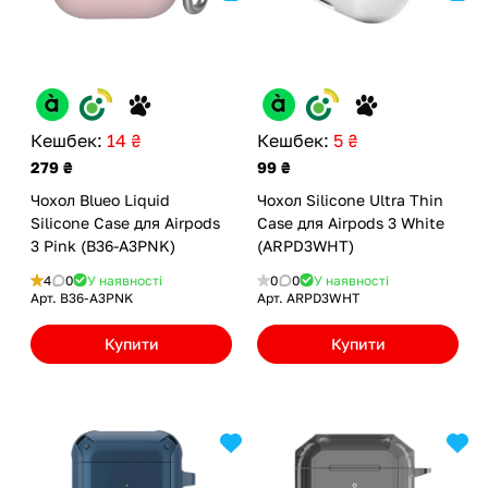
Кешбек:
14 ₴
Кешбек:
5 ₴
279 ₴
99 ₴
Чохол Blueo Liquid
Чохол Silicone Ultra Thin
Silicone Case для Airpods
Case для Airpods 3 White
3 Pink (B36-A3PNK)
(ARPD3WHT)
4
0
У наявності
0
0
У наявності
Арт.
B36-A3PNK
Арт.
ARPD3WHT
Купити
Купити