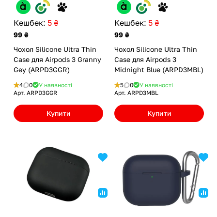
Кешбек:
5 ₴
Кешбек:
5 ₴
99 ₴
99 ₴
Чохол Silicone Ultra Thin
Чохол Silicone Ultra Thin
Case для Airpods 3 Granny
Case для Airpods 3
Gey (ARPD3GGR)
Midnight Blue (ARPD3MBL)
4
0
У наявності
5
0
У наявності
Арт.
ARPD3GGR
Арт.
ARPD3MBL
Купити
Купити