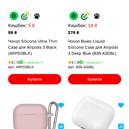
Кешбек:
5 ₴
Кешбек:
14 ₴
99 ₴
279 ₴
Чохол Silicone Ultra Thin
Чохол Blueo Liquid
Case для Airpods 3 Black
Silicone Case для Airpods
(ARPD3BLK)
3 Deep Blue (B36-A3DBL)
5
0
У наявності
5
0
У наявності
Арт.
ARPD3BLK
Арт.
B36-A3DBL
Купити
Купити