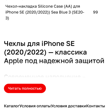
Чехол-накладка Silicone Case (AA) для
iPhone SE (2020/2022)) Sea Blue 3 (SE20-
99
3)
Чехлы для iPhone SE
(2020/2022) — классика
Apple под надежной защитой
Современное наполнение –
знакомая форма
Читать полностью
Модели iPhone SE 2-го и 3-го поколения (2020 и 2022
годов) стали выбором для тех, кто ценит классический
дизайн, компактность и мощность в одном корпусе. Но
Каталог
Условия оплаты
Условия доставки
Контакты