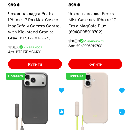
999 ₴
899 ₴
Чохол-накладка Beats
Чохол-накладка Benks
iPhone 17 Pro Max Case с
Mist Case для iPhone 17
MagSafe и Camera Control
Pro с MagSafe Blue
with Kickstand Granite
(6948005919702)
Gray (BTS17PMGGRY)
0
0
У наявності
Арт.
6948005919702
0
0
У наявності
Арт.
BTS17PMGGRY
Купити
Купити
Новинка
Новинка