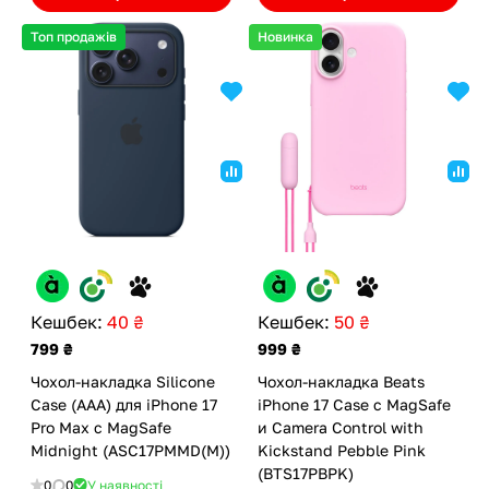
Топ продажів
Новинка
Кешбек:
40 ₴
Кешбек:
50 ₴
799 ₴
999 ₴
Чохол-накладка Silicone
Чохол-накладка Beats
Case (AAA) для iPhone 17
iPhone 17 Case с MagSafe
Pro Max с MagSafe
и Camera Control with
Midnight (ASC17PMMD(M))
Kickstand Pebble Pink
(BTS17PBPK)
0
0
У наявності