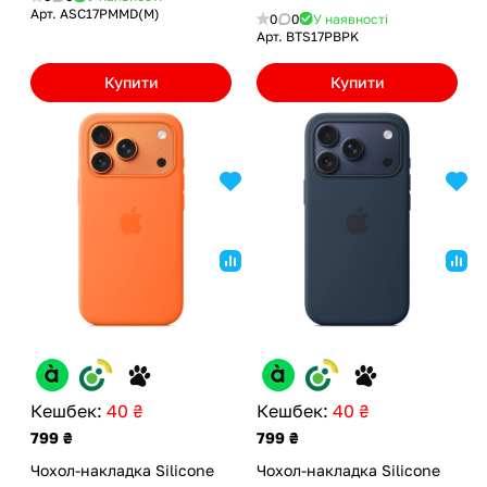
Арт.
ASC17PMMD(M)
0
0
У наявності
Арт.
BTS17PBPK
Купити
Купити
Кешбек:
40 ₴
Кешбек:
40 ₴
799 ₴
799 ₴
Чохол-накладка Silicone
Чохол-накладка Silicone