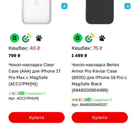
Кешбек:
40 ₴
Кешбек:
75 ₴
799 ₴
1 499 ₴
Чохол-накладка Clear
Чохол-накладка Benks
Case (AAA) для iPhone 17
Armor Pro Kevlar Case
Pro Max с MagSafe
(600D) для iPhone 16 Pro с
(ACC17PM(M))
MagSafe Black
(6948005904999)
0
0
У наявності
Арт.
ACC17PM(M)
4.5
0
У наявності
Арт.
6948005949327
Купити
Купити