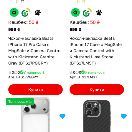
Кешбек:
50 ₴
Кешбек:
50 ₴
999 ₴
999 ₴
Чохол-накладка Beats
Чохол-накладка Beats
iPhone 17 Pro Case с
iPhone 17 Case с MagSafe
MagSafe и Camera Control
и Camera Control with
with Kickstand Granite
Kickstand Lime Stone
Gray (BTS17PGGRY)
(BTS17LMST)
0
0
У наявності
0
0
У наявності
Арт.
BTS17PGGRY
Арт.
BTS17LMST
Купити
Купити
Топ продажів