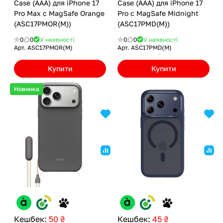
Case (AAA) для iPhone 17
Case (AAA) для iPhone 17
Pro Max с MagSafe Orange
Pro с MagSafe Midnight
(ASC17PMOR(M))
(ASC17PMD(M))
0
0
У наявності
0
0
У наявності
Арт.
ASC17PMOR(M)
Арт.
ASC17PMD(M)
Купити
Купити
Новинка
Кешбек:
50 ₴
Кешбек:
45 ₴